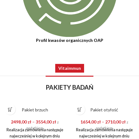
Profil kwasów organicznych OAP
Vitaimmun
PAKIETY BADAŃ
 otyłość
–
2710,00
zł
z
atkiem
ówienia następuje
w kolejnym dniu