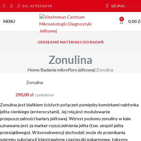
Kontakt
tel.: 61 833 86 94
SZUKAJ
Skip to main content
0
MENU
0,00
Z
ODESŁANIE MATERIAŁU DO BADAŃ
Zonulina
Home
Badania mikroflory jelitowej
Zonulina
Zonulina
290,00
zł
z podatkiem
Zonulina jest białkiem ścisłych połączeń pomiędzy komórkami nabłonka
jelita cienkiego (enterocytami). Jej rolą jest modulowanie
przepuszczalności bariery jelitowej. Wzrost poziomu zonuliny w kale
uznawane jest za marker rozszczelnienia jelita (tzw. zespół jelita
przesiąkliwego). W konsekwencji dochodzić może do przenikania
szeregu substancji (niestrawione cząsteczki pokarmowe, toksyny,