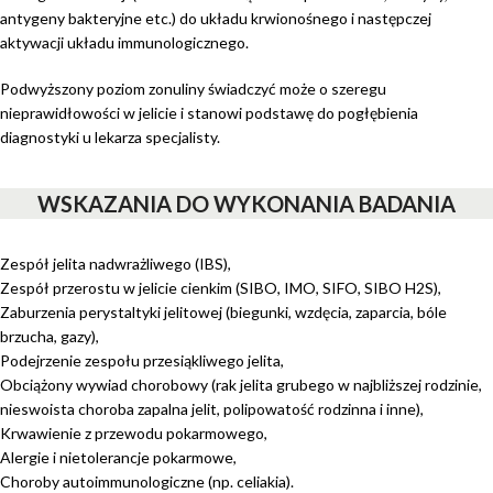
antygeny bakteryjne etc.) do układu krwionośnego i następczej
aktywacji układu immunologicznego.
Podwyższony poziom zonuliny świadczyć może o szeregu
nieprawidłowości w jelicie i stanowi podstawę do pogłębienia
diagnostyki u lekarza specjalisty.
WSKAZANIA DO WYKONANIA BADANIA
Zespół jelita nadwrażliwego (IBS),
Zespół przerostu w jelicie cienkim (SIBO, IMO, SIFO, SIBO H2S),
Zaburzenia perystaltyki jelitowej (biegunki, wzdęcia, zaparcia, bóle
brzucha, gazy),
Podejrzenie zespołu przesiąkliwego jelita,
Obciążony wywiad chorobowy (rak jelita grubego w najbliższej rodzinie,
nieswoista choroba zapalna jelit, polipowatość rodzinna i inne),
Krwawienie z przewodu pokarmowego,
Alergie i nietolerancje pokarmowe,
Choroby autoimmunologiczne (np. celiakia).