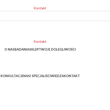
Kontakt
Kontakt
O NAS
BADANIA
SKLEP
TWOJE DOLEGLIWOŚCI
KONSULTACJE
NASI SPECJALIŚCI
WIEDZA
KONTAKT