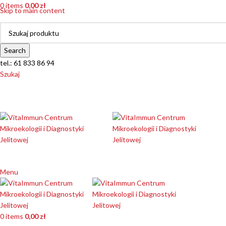
0
items
0,00
zł
Skip to main content
Search
tel.: 61 833 86 94
Szukaj
Menu
0
items
0,00
zł