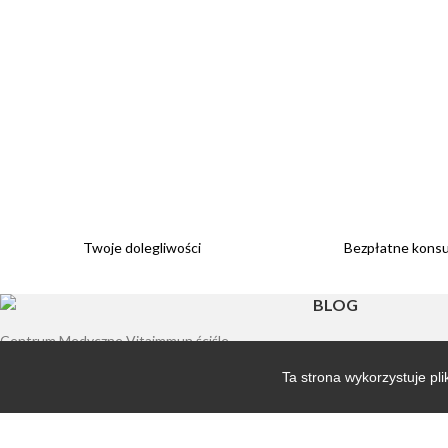
Twoje dolegliwości
Bezpłatne konsul
BLOG
Centrum Medyczne Vitaimmun ściśle
Po co nam błonnik w 
współpracuje z lekarzami wielu specjalizacji
Ta strona wykorzystuje pli
(szczególnie pediatrami, neonatologami,
Bakterie jako broń w 
otyłością?
gastroenterologami, diabetologami,
psychiatrami i wieloma innymi), dietetykami
Alergia wziewna – co 