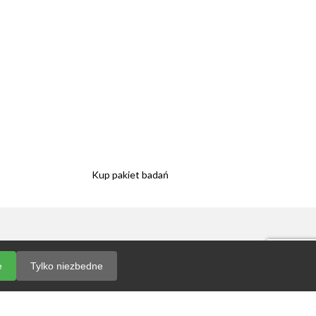
Kup pakiet badań
 sklepu
 telefonicznych
e
Tylko niezbedne
ji wyników badań
y ochrony
ch