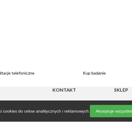
tacje telefoniczne
Kup badanie
KONTAKT
SKLEP
diecie?
ul Kosynierska 10a/L2
Regulamin
60-241 Poznań
Regulamin
ki cookies do celow analitycznych i reklamowych.
Akceptuje wszystki
walce z nadwagą i
konsultac
tel.: + 48 61 833 86 94
Standard
tel.: + 48 61 890 83 44
małoletni
to jest?