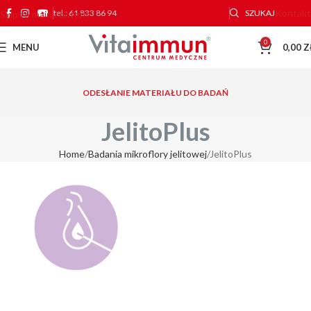
Kontakt
tel.: 61 833 86 94
SZUKAJ
Skip to main content
0
MENU
0,00
Z
ODESŁANIE MATERIAŁU DO BADAŃ
JelitoPlus
Home
Badania mikroflory jelitowej
JelitoPlus