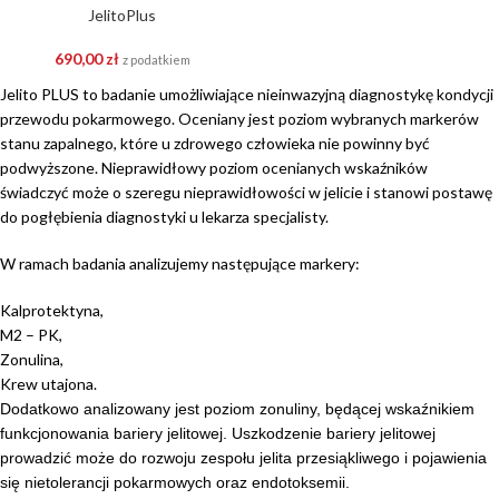
JelitoPlus
690,00
zł
z podatkiem
Jelito PLUS to badanie umożliwiające nieinwazyjną diagnostykę kondycji
przewodu pokarmowego. Oceniany jest poziom wybranych markerów
stanu zapalnego, które u zdrowego człowieka nie powinny być
podwyższone. Nieprawidłowy poziom ocenianych wskaźników
świadczyć może o szeregu nieprawidłowości w jelicie i stanowi postawę
do pogłębienia diagnostyki u lekarza specjalisty.
W ramach badania analizujemy następujące markery:
Kalprotektyna,
M2 – PK,
Zonulina,
Krew utajona.
Dodatkowo analizowany jest poziom zonuliny, będącej wskaźnikiem
funkcjonowania bariery jelitowej. Uszkodzenie bariery jelitowej
prowadzić może do rozwoju zespołu jelita przesiąkliwego i pojawienia
się nietolerancji pokarmowych oraz endotoksemii.