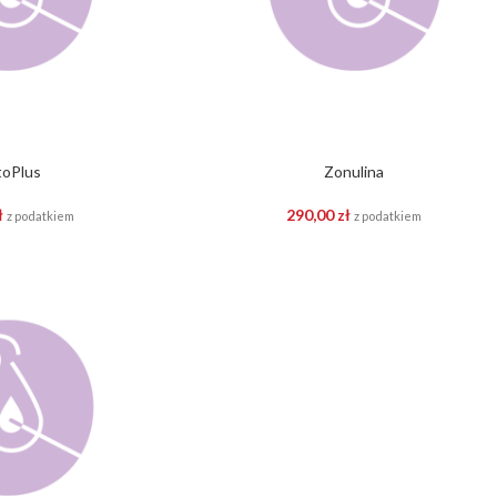
itoPlus
Zonulina
ł
290,00
zł
z podatkiem
z podatkiem