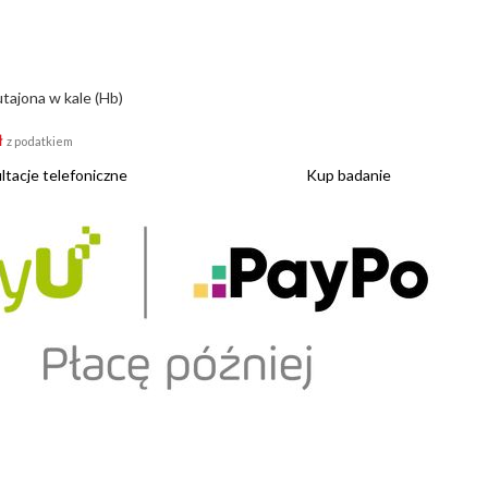
tajona w kale (Hb)
ł
z podatkiem
tacje telefoniczne
Kup badanie