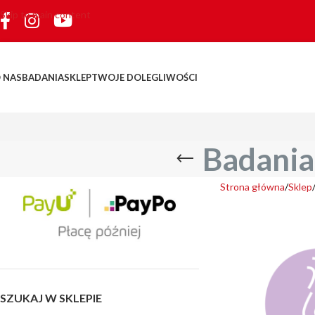
Skip to main content
 NAS
BADANIA
SKLEP
TWOJE DOLEGLIWOŚCI
Badania
Strona główna
Sklep
SZUKAJ W SKLEPIE