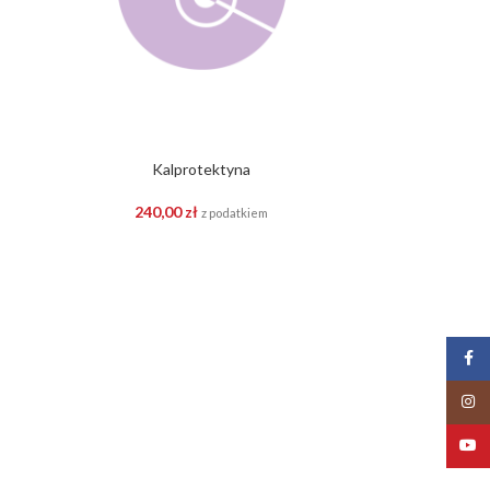
Kalprotektyna
240,00
zł
z podatkiem
Face
Insta
YouT