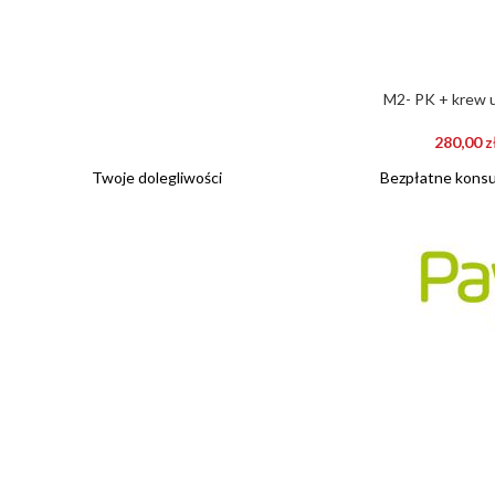
M2- PK + krew u
280,00
z
Twoje dolegliwości
Bezpłatne konsul