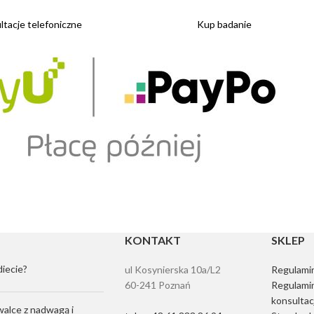
tacje telefoniczne
Kup badanie
KONTAKT
SKLEP
diecie?
ul Kosynierska 10a/L2
Regulamin
60-241 Poznań
Regulamin
konsultac
walce z nadwagą i