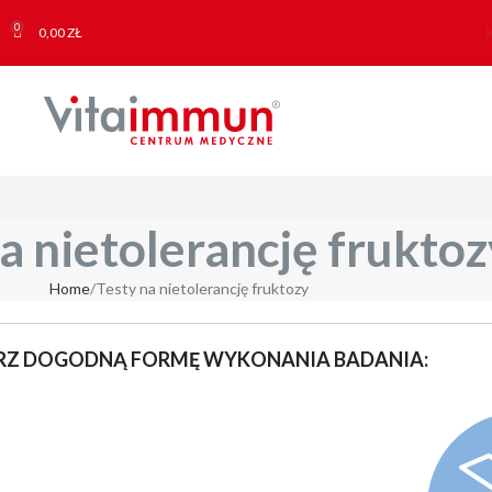
0
0,00
ZŁ
a nietolerancję fruktoz
Home
Testy na nietolerancję fruktozy
RZ DOGODNĄ FORMĘ WYKONANIA BADANIA: