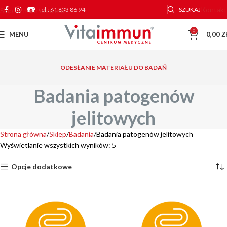
Kontakt
tel.: 61 833 86 94
SZUKAJ
Skip to main content
0
MENU
0,00
Z
ODESŁANIE MATERIAŁU DO BADAŃ
Badania patogenów
jelitowych
Strona główna
Sklep
Badania
Badania patogenów jelitowych
Wyświetlanie wszystkich wyników: 5
Opcje dodatkowe