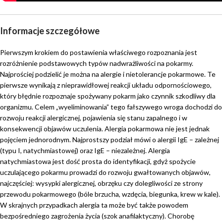
Informacje szczegółowe
Pierwszym krokiem do postawienia właściwego rozpoznania jest
rozróżnienie podstawowych typów nadwrażliwości na pokarmy.
Najprościej podzielić je można na alergie i nietolerancje pokarmowe. Te
pierwsze wynikają z nieprawidłowej reakcji układu odpornościowego,
który błędnie rozpoznaje spożywany pokarm jako czynnik szkodliwy dla
organizmu. Celem „wyeliminowania” tego fałszywego wroga dochodzi do
rozwoju reakcji alergicznej, pojawienia się stanu zapalnego i w
konsekwencji objawów uczulenia. Alergia pokarmowa nie jest jednak
pojęciem jednorodnym. Najprostszy podział mówi o alergii IgE – zależnej
(typu I, natychmiastowej) oraz IgE – niezależnej. Alergia
natychmiastowa jest dość prosta do identyfikacji, gdyż spożycie
uczulającego pokarmu prowadzi do rozwoju gwałtowanych objawów,
najczęściej: wysypki alergicznej, obrzęku czy dolegliwości ze strony
przewodu pokarmowego (bóle brzucha, wzdęcia, biegunka, krew w kale).
W skrajnych przypadkach alergia ta może być także powodem
bezpośredniego zagrożenia życia (szok anafilaktyczny). Chorobę