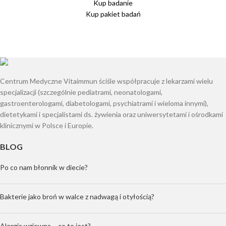
Kup badanie
Kup pakiet badań
Centrum Medyczne Vitaimmun ściśle współpracuje z lekarzami wielu
specjalizacji (szczególnie pediatrami, neonatologami,
gastroenterologami, diabetologami, psychiatrami i wieloma innymi),
dietetykami i specjalistami ds. żywienia oraz uniwersytetami i ośrodkami
klinicznymi w Polsce i Europie.
BLOG
Po co nam błonnik w diecie?
Bakterie jako broń w walce z nadwagą i otyłością?
Alergia wziewna – co to jest?