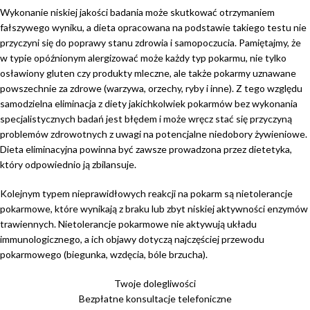
Wykonanie niskiej jakości badania może skutkować otrzymaniem
fałszywego wyniku, a dieta opracowana na podstawie takiego testu nie
przyczyni się do poprawy stanu zdrowia i samopoczucia. Pamiętajmy, że
w typie opóźnionym alergizować może każdy typ pokarmu, nie tylko
osławiony gluten czy produkty mleczne, ale także pokarmy uznawane
powszechnie za zdrowe (warzywa, orzechy, ryby i inne). Z tego względu
samodzielna eliminacja z diety jakichkolwiek pokarmów bez wykonania
specjalistycznych badań jest błędem i może wręcz stać się przyczyną
problemów zdrowotnych z uwagi na potencjalne niedobory żywieniowe.
Dieta eliminacyjna powinna być zawsze prowadzona przez dietetyka,
który odpowiednio ją zbilansuje.
Kolejnym typem nieprawidłowych reakcji na pokarm są nietolerancje
pokarmowe, które wynikają z braku lub zbyt niskiej aktywności enzymów
trawiennych. Nietolerancje pokarmowe nie aktywują układu
immunologicznego, a ich objawy dotyczą najczęściej przewodu
pokarmowego (biegunka, wzdęcia, bóle brzucha).
Twoje dolegliwości
Bezpłatne konsultacje telefoniczne