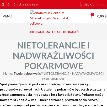
Kontakt
tel.: 61 833 86 94
SZUKAJ
Skip to main content
0
MENU
0,00
Z
ODESŁANIE MATERIAŁU DO BADAŃ
NIETOLERANCJE I
NADWRAŻLIWOŚCI
POKARMOWE
Home
Twoje dolegliwości
NIETOLERANCJE I NADWRAŻLIWOŚCI
POKARMOWE
Spożywana żywność jest coraz częściej powodem szeregu
problemów zdrowotnych. Ustalenie pokarmów będących przyczyną
złego samopoczucia nie zawsze jest kwestią łatwą. Pokarm może
bowiem szkodzić w wielu mechanizmach, prowadząc do rozwoju
zróżnicowanych objawów, nie zawsze prawidłowo kojarzonych ze