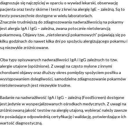
diagnozuje się najczęściej w oparciu o wywiad lekarski, obserwację
pacjenta oraz testy skórne i testy z krwi na alergię IgE – zależną. Są to
testy powszechnie dostępne w wielu laboratoriach.
Znacznie trudniejszą do zdiagnozowania nadwrażliwością na pokarmy
jest alergia IgA i IgG – zależna, zwana potocznie nietolerancją
pokarmową. Objawy tzw. „nietolerancji pokarmowych” pojawiają się po
kilku godzinach do nawet kilka dni po spożyciu alergizującego pokarmu i
są niezwykle zróżnicowane.
Oba typy opisywanych nadwrażliwości IgA i IgG zależnych to tzw.
alergie utajone (opóźnione). Z uwagi na często mylone z innymi
chorobami objawy oraz dłuższy okres pomiędzy spożyciem posiłku a
występowaniem dolegliwości, samodzielne zdiagnozowanie pokarmów
nietolerowanych jest niezwykle trudne.
Badanie na nadwrażliwość IgA i IgG – zależną (FoodScreen) dostępne
jest jedynie w wyspecjalizowanych ośrodkach medycznych. Z uwagi na
zróżnicowaną jakość testów na alergię utajoną, wybierać należy zawsze
te posiadające odpowiednią certyfikację i walidację, potwierdzające ich
wartość diagnostyczną.