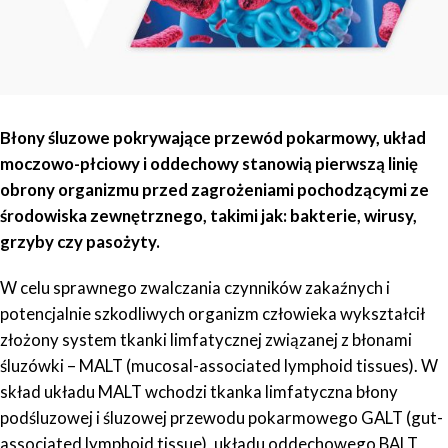
Błony śluzowe pokrywające przewód pokarmowy, układ
moczowo-płciowy i oddechowy stanowią pierwszą linię
obrony organizmu przed zagrożeniami pochodzącymi ze
środowiska zewnętrznego, takimi jak: bakterie, wirusy,
grzyby czy pasożyty.
W celu sprawnego zwalczania czynników zakaźnych i
potencjalnie szkodliwych organizm człowieka wykształcił
złożony system tkanki limfatycznej związanej z błonami
śluzówki – MALT (mucosal-associated lymphoid tissues). W
skład układu MALT wchodzi tkanka limfatyczna błony
podśluzowej i śluzowej przewodu pokarmowego GALT (gut-
associated lymphoid tissue), układu oddechowego BALT