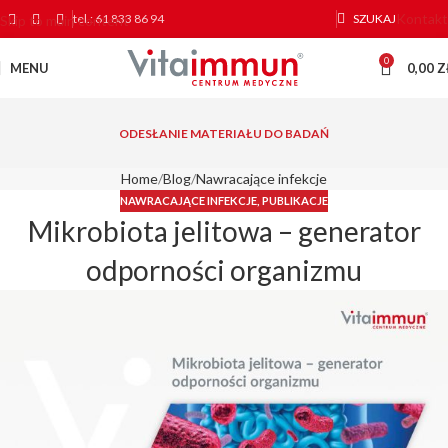
Kontakt
tel.: 61 833 86 94
SZUKAJ
Skip to main content
0
MENU
0,00
Z
ODESŁANIE MATERIAŁU DO BADAŃ
Home
Blog
Nawracające infekcje
NAWRACAJĄCE INFEKCJE
,
PUBLIKACJE
Mikrobiota jelitowa – generator
odporności organizmu