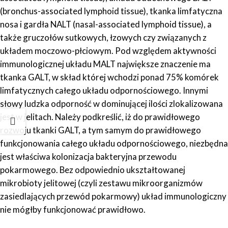
(bronchus-associated lymphoid tissue), tkanka limfatyczna
nosa i gardła NALT (nasal-associated lymphoid tissue), a
także gruczołów sutkowych, łzowych czy związanych z
układem moczowo-płciowym. Pod względem aktywności
immunologicznej układu MALT największe znaczenie ma
tkanka GALT, w skład której wchodzi ponad 75% komórek
limfatycznych całego układu odpornościowego. Innymi
słowy ludzka odporność w dominującej ilości zlokalizowana
jest w jelitach. Należy podkreślić, iż do prawidłowego
rozwoju tkanki GALT, a tym samym do prawidłowego
funkcjonowania całego układu odpornościowego, niezbędna
jest właściwa kolonizacja bakteryjna przewodu
pokarmowego. Bez odpowiednio ukształtowanej
mikrobioty jelitowej (czyli zestawu mikroorganizmów
zasiedlających przewód pokarmowy) układ immunologiczny
nie mógłby funkcjonować prawidłowo.