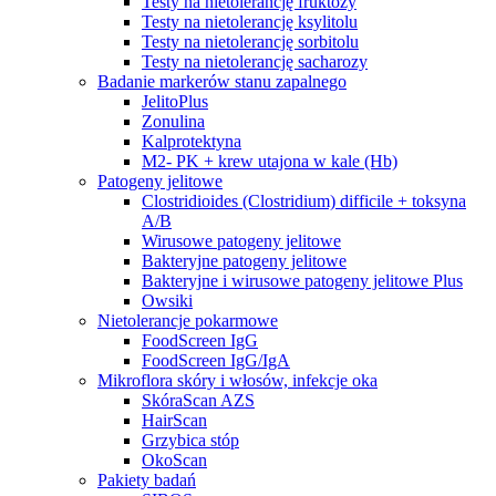
Testy na nietolerancję fruktozy
Testy na nietolerancję ksylitolu
Testy na nietolerancję sorbitolu
Testy na nietolerancję sacharozy
Badanie markerów stanu zapalnego
JelitoPlus
Zonulina
Kalprotektyna
M2- PK + krew utajona w kale (Hb)
Patogeny jelitowe
Clostridioides (Clostridium) difficile + toksyna
A/B
Wirusowe patogeny jelitowe
Bakteryjne patogeny jelitowe
Bakteryjne i wirusowe patogeny jelitowe Plus
Owsiki
Nietolerancje pokarmowe
FoodScreen IgG
FoodScreen IgG/IgA
Mikroflora skóry i włosów, infekcje oka
SkóraScan AZS
HairScan
Grzybica stóp
OkoScan
Pakiety badań