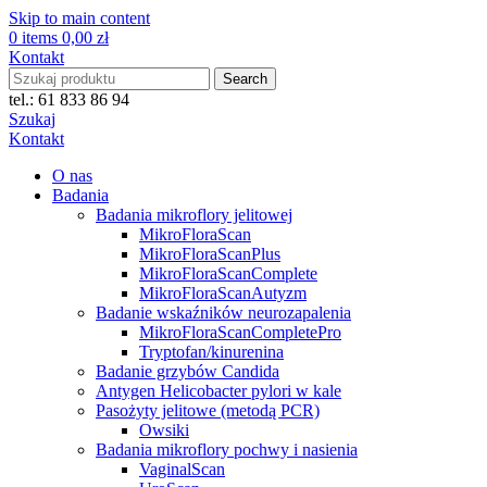
Skip to main content
0
items
0,00
zł
Kontakt
Search
tel.: 61 833 86 94
Szukaj
Kontakt
O nas
Badania
Badania mikroflory jelitowej
MikroFloraScan
MikroFloraScanPlus
MikroFloraScanComplete
MikroFloraScanAutyzm
Badanie wskaźników neurozapalenia
MikroFloraScanCompletePro
Tryptofan/kinurenina
Badanie grzybów Candida
Antygen Helicobacter pylori w kale
Pasożyty jelitowe (metodą PCR)
Owsiki
Badania mikroflory pochwy i nasienia
VaginalScan