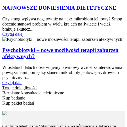
NAJNOWSZE DONIESIENIA DIETETYCZNE
Czy smog wpływa negatywnie na nasz mikrobiom jelitowy? Smog
obecnie stanowi problem w wielu krajach na świecie i wciąż
brakuje skutecz...
Czytaj dalej
Psychobiotyki – nowe możliwości terapii zaburzeń
afektywnych?
W ostatnich latach obserwujemy lawinowy wzrost zainteresowania
powiązaniami pomiędzy stanem mikrobioty jelitowej a zdrowiem
psychicznym...
Czytaj dalej
Twoje dolegliwości
Bezpłatne konsultacje telefoniczne
Kup badanie
Kup pakiet badań
Centrum Medyczne Vitaimmun ściśle współpracuje z lekarzami