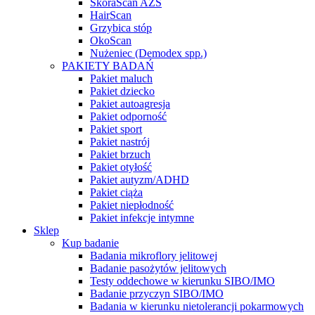
SkóraScan AZS
HairScan
Grzybica stóp
OkoScan
Nużeniec (Demodex spp.)
PAKIETY BADAŃ
Pakiet maluch
Pakiet dziecko
Pakiet autoagresja
Pakiet odporność
Pakiet sport
Pakiet nastrój
Pakiet brzuch
Pakiet otyłość
Pakiet autyzm/ADHD
Pakiet ciąża
Pakiet niepłodność
Pakiet infekcje intymne
Sklep
Kup badanie
Badania mikroflory jelitowej
Badanie pasożytów jelitowych
Testy oddechowe w kierunku SIBO/IMO
Badanie przyczyn SIBO/IMO
Badania w kierunku nietolerancji pokarmowych