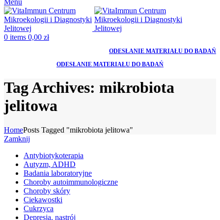
Menu
0
items
0,00
zł
ODESŁANIE MATERIAŁU DO BADAŃ
ODESŁANIE MATERIAŁU DO BADAŃ
Tag Archives: mikrobiota
jelitowa
Home
Posts Tagged "mikrobiota jelitowa"
Zamknij
Antybiotykoterapia
Autyzm, ADHD
Badania laboratoryjne
Choroby autoimmunologiczne
Choroby skóry
Ciekawostki
Cukrzyca
Depresja, nastrój