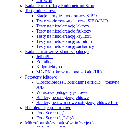
UroScan
Badanie mikroflory EndometriumScan
Testy oddechowe
Stacjonarny test wodorowy SIBO
Testy wodorowo-metanowe SIBO/IMO
Testy na nietolerancję laktozy
Testy na nietolerancję fruktozy
Testy na nietolerancję ksylitolu
Testy na nietolerancję sorbitolu
Testy na nietolerancję sacharozy
Badania markerów stanu zapalnego
JelitoPlus
Zonulina
Kalprotektyna
M2- PK + krew utajona w kale (Hb)
Patogeny jelitowe
Clostridioides (Clostridium) difficile + toksyna
A/B
Wirusowe patogeny jelitowe
Bakteryjne patogeny jelitowe
Bakteryjne i wirusowe patogeny jelitowe Plus
Nietolerancje pokarmowe
FoodScreen IgG
FoodScreen IgG/IgA
Mikroflora skóry i włosów, infekcje oka