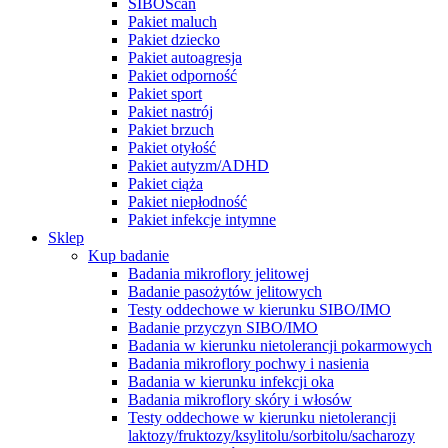
SIBOScan
Pakiet maluch
Pakiet dziecko
Pakiet autoagresja
Pakiet odporność
Pakiet sport
Pakiet nastrój
Pakiet brzuch
Pakiet otyłość
Pakiet autyzm/ADHD
Pakiet ciąża
Pakiet niepłodność
Pakiet infekcje intymne
Sklep
Kup badanie
Badania mikroflory jelitowej
Badanie pasożytów jelitowych
Testy oddechowe w kierunku SIBO/IMO
Badanie przyczyn SIBO/IMO
Badania w kierunku nietolerancji pokarmowych
Badania mikroflory pochwy i nasienia
Badania w kierunku infekcji oka
Badania mikroflory skóry i włosów
Testy oddechowe w kierunku nietolerancji
laktozy/fruktozy/ksylitolu/sorbitolu/sacharozy