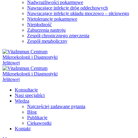
Nadwrażliwości pokarmowe
Nawracające infekcje dróg oddechowych
Nawracające infekcje układu moczowo – płciowego
Nietolerancje pokarmowe
Niepłodność
Zaburzenia nastroju
Zespół chronicznego zmęczenia
Zespół metaboliczny
Konsultacje
Nasi specjaliści
Wiedza
Najczęściej zadawane pytania
Blog
Publikacje
Ciekawostki
Kontakt