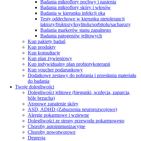
Badania mikroflory pochwy i nasienia
Badania mikroflory skóry i włosów
Badania w kierunku infekcji oka
Testy oddechowe w kierunku nietolerancji
laktozy/fruktozy/ksylitolu/sorbitolu/sacharozy
Badania markerów stanu zapalnego
Badania patogenów jelitowych
Kup pakiety badań
Kup produkty
Kup konsultacje
Kup plan żywieniowy
Kup indywidualny plan probiotykoterapii
Kup voucher podarunkowy
Dodatkowe zestawy do pobrania i przesłania materiału
do badania
Twoje dolegliwości
Dolegliwości jelitowe (biegunki, wzdęcia, zaparcia,
bóle brzucha)
Atopowe zapalenie skóry
ASD, ADHD (Zaburzenia neurorozwojowe)
Alergie pokarmowe i wziewne
Dolegliwości ze strony przewodu pokarmowego
Choroby autoimmunizacyjne
Choroby nowotworowe
Depresja