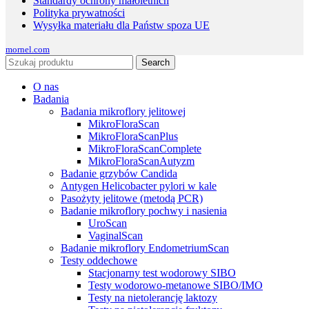
Standardy ochrony małoletnich
Polityka prywatności
Wysyłka materiału dla Państw spoza UE
mornel.com
Search
O nas
Badania
Badania mikroflory jelitowej
MikroFloraScan
MikroFloraScanPlus
MikroFloraScanComplete
MikroFloraScanAutyzm
Badanie grzybów Candida
Antygen Helicobacter pylori w kale
Pasożyty jelitowe (metodą PCR)
Badanie mikroflory pochwy i nasienia
UroScan
VaginalScan
Badanie mikroflory EndometriumScan
Testy oddechowe
Stacjonarny test wodorowy SIBO
Testy wodorowo-metanowe SIBO/IMO
Testy na nietolerancję laktozy