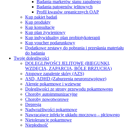
Badania markerów stanu zapalnego
Badania patogenów jelitowych
Profil kwasów organicznych OAP
Kup pakiet badań
Kup produkty
Kup konsultacje
Kup plan żywieniowy
Kup indywidualny plan probiotykoterapii
Kup voucher podarunkowy
Dodatkowe zestawy do pobrania i przesłania materiału
do badania
Twoje dolegliwości
DOLEGLIWOŚCI JELITOWE (BIEGUNKI,
WZDĘCIA, ZAPARCIA, BÓLE BRZUCHA)
Atopowe zapalenie skóry (AZS)
ASD, ADHD (Zaburzenia neurorozwojowe)
Alergie pokarmowe i wziewne
Dolegliwości ze strony przewodu pokarmowego
Choroby autoimmunizacyjne
Choroby nowotworowe
Depresja
Nadwrażliwości pokarmowe
Nawracające infekcje układu moczowo – płciowego
Nietolerancje pokarmowe
Niepłodność