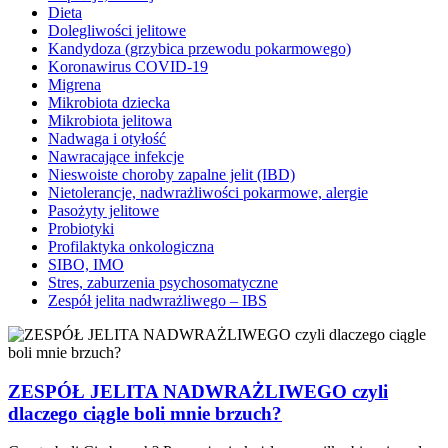
Dieta
Dolegliwości jelitowe
Kandydoza (grzybica przewodu pokarmowego)
Koronawirus COVID-19
Migrena
Mikrobiota dziecka
Mikrobiota jelitowa
Nadwaga i otyłość
Nawracające infekcje
Nieswoiste choroby zapalne jelit (IBD)
Nietolerancje, nadwrażliwości pokarmowe, alergie
Pasożyty jelitowe
Probiotyki
Profilaktyka onkologiczna
SIBO, IMO
Stres, zaburzenia psychosomatyczne
Zespół jelita nadwrażliwego – IBS
ZESPÓŁ JELITA NADWRAŻLIWEGO czyli
dlaczego ciągle boli mnie brzuch?