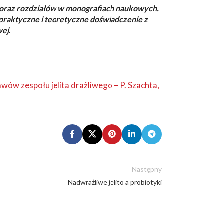
h oraz rozdziałów w monografiach naukowych.
raktyczne i teoretyczne doświadczenie z
wej
.
ów zespołu jelita drażliwego – P. Szachta,
Następny
Nadwrażliwe jelito a probiotyki