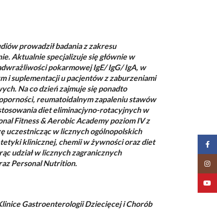
diów prowadził badania z zakresu
. Aktualnie specjalizuje się głównie w
dwrażliwości pokarmowej IgE/ IgG/ IgA, w
ym i suplementacji u pacjentów z zaburzeniami
ych. Na co dzień zajmuje się ponadto
ooporności, reumatoidalnym zapaleniu stawów
 stosowania diet eliminacjyno-rotacyjnych w
ional Fitness & Aerobic Academy poziom IV z
ę uczestnicząc w licznych ogólnopolskich
tetyki klinicznej, chemii w żywności oraz diet
Face
c udział w licznych zagranicznych
raz Personal Nutrition.
Insta
YouT
linice Gastroenterologii Dziecięcej i Chorób