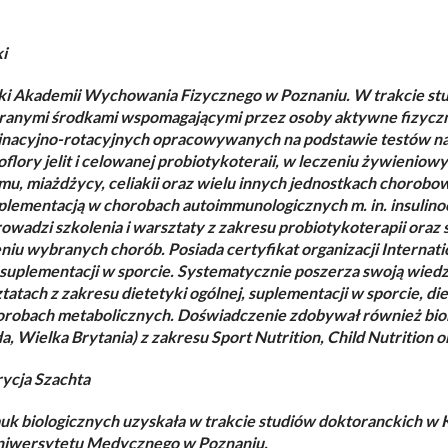
i
ki Akademii Wychowania Fizycznego w Poznaniu. W trakcie stu
anymi środkami wspomagającymi przez osoby aktywne fizycznie
minacyjno-rotacyjnych opracowywanych na podstawie testów na
flory jelit i celowanej probiotykoteraii, w leczeniu żywieniow
u, miażdżycy, celiakii oraz wielu innych jednostkach chorobow
plementacją w chorobach autoimmunologicznych m. in. insulin
owadzi szkolenia i warsztaty z zakresu probiotykoterapii oraz
zeniu wybranych chorób. Posiada certyfikat organizacji Internat
 suplementacji w sporcie. Systematycznie poszerza swoją wiedz
tatach z zakresu dietetyki ogólnej, suplementacji w sporcie, die
robach metabolicznych. Doświadczenie zdobywał również biorą
, Wielka Brytania) z zakresu Sport Nutrition, Child Nutrition o
trycja Szachta
uk biologicznych uzyskała w trakcie studiów doktoranckich w K
niwersytetu Medycznego w Poznaniu.