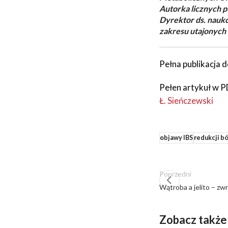
Autorka licznych 
Dyrektor ds. nauk
zakresu utajonych
Pełna publikacja d
Pełen artykuł w P
Ł. Sieńczewski
objawy IBS
redukcji bó
Poprzedni
Wątroba a jelito – z
Zobacz także