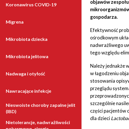
objawów zespołu 
Koronawirus COVID-19
mikroorganizmów,
gospodarza.
Migrena
Efektywność probi
ośrodkowym układ
Mikrobiota dziecka
nadwrażliwego uwa
tego względu elim
Mikrobiota jelitowa
Należy jednakże w
w łagodzeniu obj
Nadwaga i otyłość
stosowania opisy
przeglądu system
Nawracające infekcje
przeprowadzonych 
szczególnie nasile
Nieswoiste choroby zapalne jelit
części pacjentów 
(IBD)
dla dzieci
Lactobac
Nietolerancje, nadwrażliwości
pokarmowe, alergie