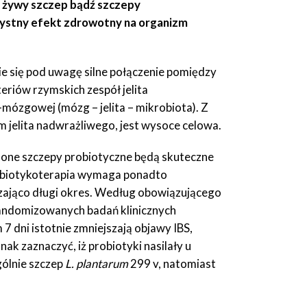
 żywy szczep bądź szczepy
zystny efekt zdrowotny na organizm
ie się pod uwagę silne połączenie pomiędzy
ów rzymskich zespół jelita
mózgowej (mózg – jelita – mikrobiota). Z
 jelita nadwrażliwego, jest wysoce celowa.
ślone szczepy probiotyczne będą skuteczne
obiotykoterapia wymaga ponadto
ająco długi okres. Według obowiązującego
andomizowanych badań klinicznych
dni istotnie zmniejszają objawy IBS,
ak zaznaczyć, iż probiotyki nasilały u
gólnie szczep
L. plantarum
299 v, natomiast