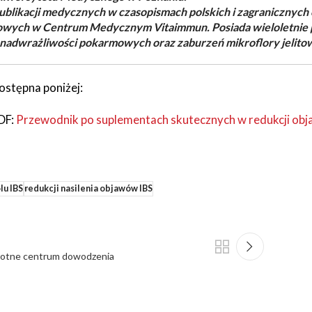
publikacji medycznych w czasopismach polskich i zagranicznyc
owych w Centrum Medycznym Vitaimmun. Posiada wieloletnie p
 nadwrażliwości pokarmowych oraz zaburzeń mikroflory jelito
ostępna poniżej:
DF:
Przewodnik po suplementach skutecznych w redukcji objaw
lu IBS
redukcji nasilenia objawów IBS
wrotne centrum dowodzenia