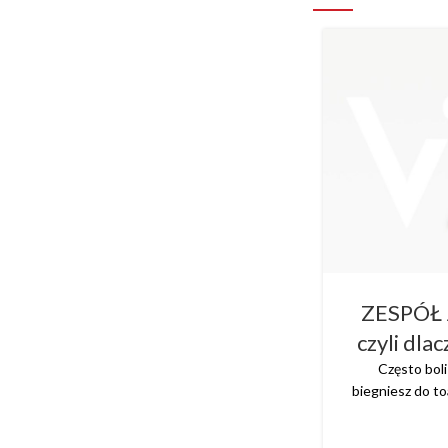
ZESPÓŁ
czyli dla
Często bol
biegniesz do t