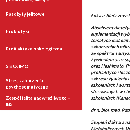
Pasożyty jelitowe
Łukasz Sieńczewsk
Absolwent dietety
Probiotyki
suplementacji wybr
tematyce diet eli
zaburzeniach mikro
Profilaktyka onkologiczna
ze spektrum autyzm
żywieniem oraz su
oraz Hashimoto. Pr
SIBO, IMO
profilaktyce i lec
zakresu żywienia i
Stres, zaburzenia
szkoleniach i warsz
psychosomatyczne
stosowanych w cho
szkoleniach (Kanada
Zespół jelita nadwrażliwego –
IBS
dr n. biol. med. Pa
Stopień doktora na
Metabolicznych U