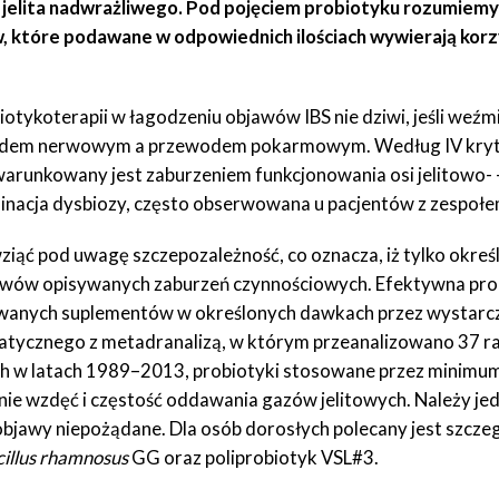
jelita nadwrażliwego. Pod pojęciem probiotyku rozumiemy
 które podawane w odpowiednich ilościach wywierają kor
otykoterapii w łagodzeniu objawów IBS nie dziwi, jeśli weźm
em nerwowym a przewodem pokarmowym. Według IV kryteri
runkowany jest zaburzeniem funkcjonowania osi jelitowo- -
inacja dysbiozy, często obserwowana u pacjentów z zespołem
ziąć pod uwagę szczepozależność, co oznacza, iż tylko okre
awów opisywanych zaburzeń czynnościowych. Efektywna pr
wanych suplementów w określonych dawkach przez wystarcz
atycznego z metadranalizą, w którym przeanalizowano 37 r
w latach 1989–2013, probiotyki stosowane przez minimum 7 
nie wzdęć i częstość oddawania gazów jelitowych. Należy jedn
objawy niepożądane. Dla osób dorosłych polecany jest szcze
illus rhamnosus
GG oraz poliprobiotyk VSL#3.