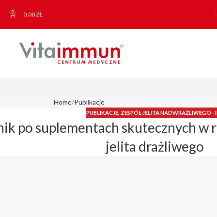
0
0,00
ZŁ
Home
Publikacje
PUBLIKACJE
,
ZESPÓŁ JELITA NADWRAŻLIWEGO - I
ik po suplementach skutecznych w r
jelita drażliwego