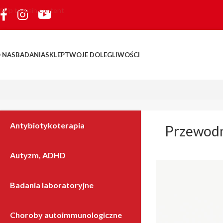
Skip to main content
 NAS
BADANIA
SKLEP
TWOJE DOLEGLIWOŚCI
Antybiotykoterapia
Przewodn
Autyzm, ADHD
Badania laboratoryjne
Choroby autoimmunologiczne