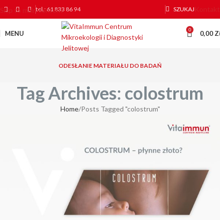
Kontakt
tel.: 61 833 86 94
SZUKAJ
Skip to main content
0
MENU
0,00
Z
ODESŁANIE MATERIAŁU DO BADAŃ
Tag Archives: colostrum
Home
Posts Tagged "colostrum"