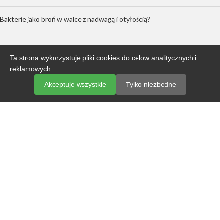
Bakterie jako broń w walce z nadwagą i otyłością?
Alergia wziewna – co to jest?
Ta strona wykorzystuje pliki cookies do celow analitycznych i
reklamowych.
KONTAKT
Akceptuje wszystkie
Tylko niezbedne
ul Kosynierska 10a/L2
60-241 Poznań
tel.: + 48 61 833 86 94
tel.: + 48 61 890 83 44
SKLEP
Regulamin sklepu
Regulamin telefonicznych konsultacji wyników badań
Standardy ochrony małoletnich
Polityka prywatności
Wysyłka materiału dla Państw spoza UE