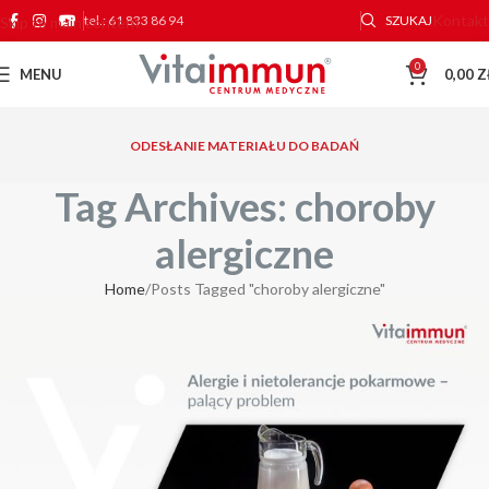
Kontakt
tel.: 61 833 86 94
SZUKAJ
Skip to main content
0
MENU
0,00
Z
ODESŁANIE MATERIAŁU DO BADAŃ
Tag Archives: choroby
alergiczne
Home
Posts Tagged "choroby alergiczne"