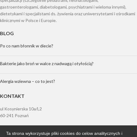
specjalizacji (szczególnie pediatrami, neonatologami,
gastroenterologami, diabetologami, psychiatrami i wieloma innymi),
dietetykami i specjalistami ds. żywienia oraz uniwersytetami i ośrodkami
klinicznymi w Polsce i Europie.
BLOG
Po co nam błonnik w diecie?
Bakterie jako broń w walce z nadwagą i otyłością?
Alergia wziewna – co to jest?
KONTAKT
ul Kosynierska 10a/L2
60-241 Poznań
tel.: + 48 61 833 86 94
Ta strona wykorzystuje pliki cookies do celow analitycznych i
tel.: + 48 61 890 83 44