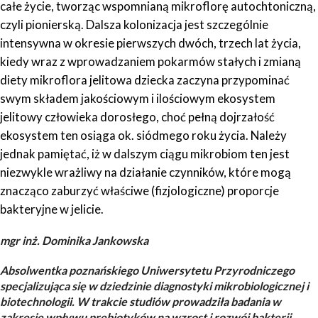
całe życie, tworząc wspomnianą mikroflorę autochtoniczną,
czyli pionierską. Dalsza kolonizacja jest szczególnie
intensywna w okresie pierwszych dwóch, trzech lat życia,
kiedy wraz z wprowadzaniem pokarmów stałych i zmianą
diety mikroflora jelitowa dziecka zaczyna przypominać
swym składem jakościowym i ilościowym ekosystem
jelitowy człowieka dorosłego, choć pełną dojrzałość
ekosystem ten osiąga ok. siódmego roku życia. Należy
jednak pamiętać, iż w dalszym ciągu mikrobiom ten jest
niezwykle wrażliwy na działanie czynników, które mogą
znacząco zaburzyć właściwe (fizjologiczne) proporcje
bakteryjne w jelicie.
mgr inż. Dominika Jankowska
Absolwentka poznańskiego Uniwersytetu Przyrodniczego
specjalizująca się w dziedzinie diagnostyki mikrobiologicznej i
biotechnologii. W trakcie studiów prowadziła badania w
zakresie wpływu prebiotyków na wzrost i rozwój bakterii