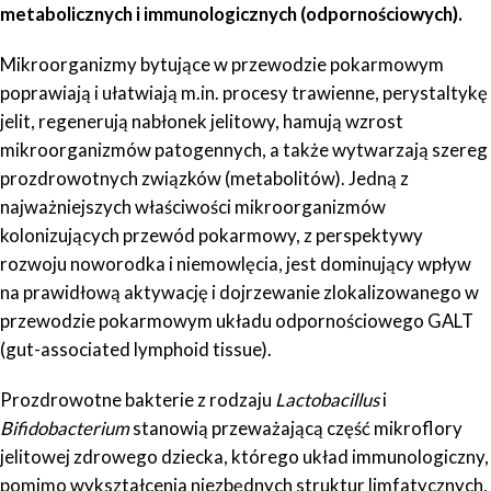
metabolicznych i immunologicznych (odpornościowych).
Mikroorganizmy bytujące w przewodzie pokarmowym
poprawiają i ułatwiają m.in. procesy trawienne, perystaltykę
jelit, regenerują nabłonek jelitowy, hamują wzrost
mikroorganizmów patogennych, a także wytwarzają szereg
prozdrowotnych związków (metabolitów). Jedną z
najważniejszych właściwości mikroorganizmów
kolonizujących przewód pokarmowy, z perspektywy
rozwoju noworodka i niemowlęcia, jest dominujący wpływ
na prawidłową aktywację i dojrzewanie zlokalizowanego w
przewodzie pokarmowym układu odpornościowego GALT
(gut-associated lymphoid tissue).
Prozdrowotne bakterie z rodzaju
Lactobacillus
i
Bifidobacterium
stanowią przeważającą część mikroflory
jelitowej zdrowego dziecka, którego układ immunologiczny,
pomimo wykształcenia niezbędnych struktur limfatycznych,