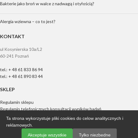
Bakterie jako broń w walce z nadwagą i otyłością?
Alergia wziewna – co to jest?
KONTAKT
ul Kosynierska 10a/L2
60-241 Poznań
tel.: + 48 61 833 86 94
tel.: + 48 61 890 83 44
SKLEP
Regulamin sklepu
Regulamin telefonicznych konsultacji wyników badań
Standardy ochrony małoletnich
Ta strona wykorzystuje pliki cookies do celow analitycznych i
Polityka prywatności
reklamowych.
Wysyłka materiału dla Państw spoza UE
Akceptuje wszystkie
Tylko niezbedne