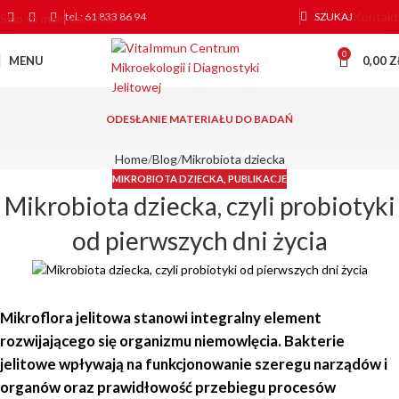
Kontakt
tel.: 61 833 86 94
SZUKAJ
Skip to main content
0
MENU
0,00
Z
ODESŁANIE MATERIAŁU DO BADAŃ
Home
Blog
Mikrobiota dziecka
MIKROBIOTA DZIECKA
,
PUBLIKACJE
Mikrobiota dziecka, czyli probiotyki
od pierwszych dni życia
Mikroflora jelitowa stanowi integralny element
rozwijającego się organizmu niemowlęcia. Bakterie
jelitowe wpływają na funkcjonowanie szeregu narządów i
organów oraz prawidłowość przebiegu procesów