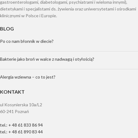
gastroenterologami, diabetologami, psychiatrami i wieloma innymi),
dietetykami i specjalistami ds. żywienia oraz uniwersytetami i ośrodkami
klinicznymi w Polsce i Europie.
BLOG
Po co nam błonnik w diecie?
Bakterie jako broń w walce z nadwagą i otyłością?
Alergia wziewna – co to jest?
KONTAKT
ul Kosynierska 10a/L2
60-241 Poznań
tel.: + 48 61 833 86 94
tel.: + 48 61 890 83 44