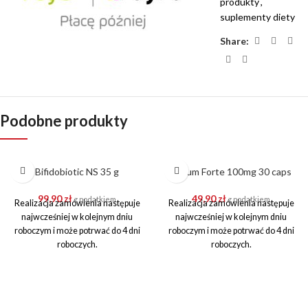
produkty
,
suplementy diety
Share:
Podobne produkty
Bifidobiotic NS 35 g
Narum Forte 100mg 30 caps
99,90
zł
49,90
zł
z podatkiem
z podatkiem
Realizacja zamówienia następuje
Realizacja zamówienia następuje
najwcześniej w kolejnym dniu
najwcześniej w kolejnym dniu
roboczym i może potrwać do 4 dni
roboczym i może potrwać do 4 dni
roboczych.
roboczych.