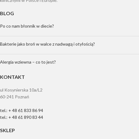
klinicznymi w Polsce i Europie.
BLOG
Po co nam błonnik w diecie?
Bakterie jako broń w walce z nadwagą i otyłością?
Alergia wziewna – co to jest?
KONTAKT
ul Kosynierska 10a/L2
60-241 Poznań
tel.: + 48 61 833 86 94
tel.: + 48 61 890 83 44
SKLEP