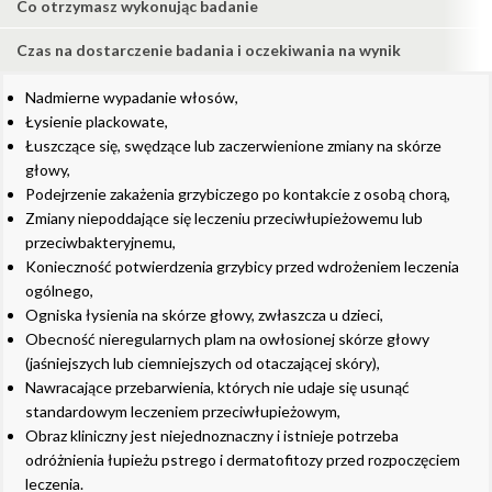
Co otrzymasz wykonując badanie
Czas na dostarczenie badania i oczekiwania na wynik
Nadmierne wypadanie włosów,
Łysienie plackowate,
Łuszczące się, swędzące lub zaczerwienione zmiany na skórze
głowy,
Podejrzenie zakażenia grzybiczego po kontakcie z osobą chorą,
Zmiany niepoddające się leczeniu przeciwłupieżowemu lub
przeciwbakteryjnemu,
Konieczność potwierdzenia grzybicy przed wdrożeniem leczenia
ogólnego,
Ogniska łysienia na skórze głowy, zwłaszcza u dzieci,
Obecność nieregularnych plam na owłosionej skórze głowy
(jaśniejszych lub ciemniejszych od otaczającej skóry),
Nawracające przebarwienia, których nie udaje się usunąć
standardowym leczeniem przeciwłupieżowym,
Obraz kliniczny jest niejednoznaczny i istnieje potrzeba
odróżnienia łupieżu pstrego i dermatofitozy przed rozpoczęciem
leczenia.