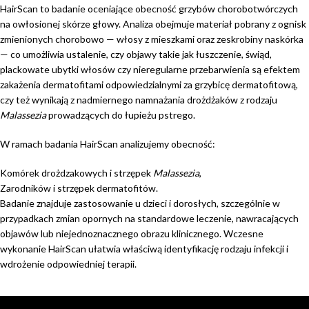
HairScan to badanie oceniające obecność grzybów chorobotwórczych
na owłosionej skórze głowy. Analiza obejmuje materiał pobrany z ognisk
zmienionych chorobowo — włosy z mieszkami oraz zeskrobiny naskórka
— co umożliwia ustalenie, czy objawy takie jak łuszczenie, świąd,
plackowate ubytki włosów czy nieregularne przebarwienia są efektem
zakażenia dermatofitami odpowiedzialnymi za grzybicę dermatofitową,
czy też wynikają z nadmiernego namnażania drożdżaków z rodzaju
Malassezia
prowadzących do łupieżu pstrego.
W ramach badania HairScan analizujemy obecność:
Komórek drożdzakowych i strzępek
Malassezia
,
Zarodników i strzępek dermatofitów.
Badanie znajduje zastosowanie u dzieci i dorosłych, szczególnie w
przypadkach zmian opornych na standardowe leczenie, nawracających
objawów lub niejednoznacznego obrazu klinicznego. Wczesne
wykonanie HairScan ułatwia właściwą identyfikację rodzaju infekcji i
wdrożenie odpowiedniej terapii.