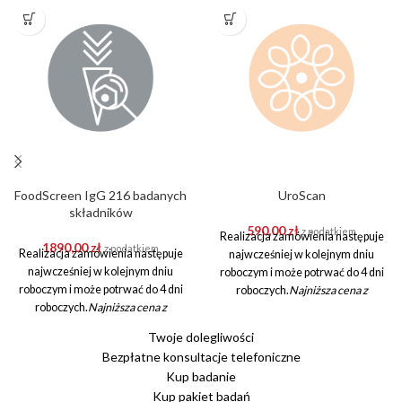
FoodScreen IgG 216 badanych
UroScan
składników
590,00
zł
z podatkiem
Realizacja zamówienia następuje
1890,00
zł
z podatkiem
Realizacja zamówienia następuje
najwcześniej w kolejnym dniu
najwcześniej w kolejnym dniu
roboczym i może potrwać do 4 dni
roboczym i może potrwać do 4 dni
roboczych.
Najniższa cena z
roboczych.
Najniższa cena z
ostatnich 30 dni: 500zł
ostatnich 30 dni: 1600zł
Twoje dolegliwości
Bezpłatne konsultacje telefoniczne
Kup badanie
Kup pakiet badań