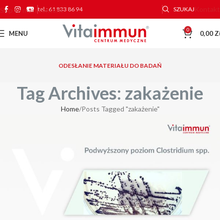
Kontakt
tel.: 61 833 86 94
SZUKAJ
Skip to main content
0
MENU
0,00
Z
ODESŁANIE MATERIAŁU DO BADAŃ
Tag Archives: zakażenie
Home
Posts Tagged "zakażenie"