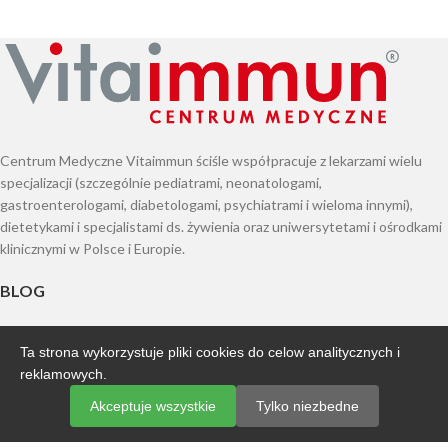
Centrum Medyczne Vitaimmun ściśle współpracuje z lekarzami wielu
specjalizacji (szczególnie pediatrami, neonatologami,
gastroenterologami, diabetologami, psychiatrami i wieloma innymi),
dietetykami i specjalistami ds. żywienia oraz uniwersytetami i ośrodkami
klinicznymi w Polsce i Europie.
BLOG
Po co nam błonnik w diecie?
Ta strona wykorzystuje pliki cookies do celow analitycznych i
reklamowych.
Bakterie jako broń w walce z nadwagą i otyłością?
Akceptuje wszystkie
Tylko niezbedne
Alergia wziewna – co to jest?