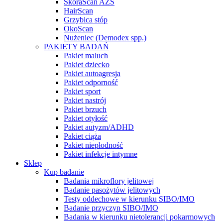
SkóraScan AZS
HairScan
Grzybica stóp
OkoScan
Nużeniec (Demodex spp.)
PAKIETY BADAŃ
Pakiet maluch
Pakiet dziecko
Pakiet autoagresja
Pakiet odporność
Pakiet sport
Pakiet nastrój
Pakiet brzuch
Pakiet otyłość
Pakiet autyzm/ADHD
Pakiet ciąża
Pakiet niepłodność
Pakiet infekcje intymne
Sklep
Kup badanie
Badania mikroflory jelitowej
Badanie pasożytów jelitowych
Testy oddechowe w kierunku SIBO/IMO
Badanie przyczyn SIBO/IMO
Badania w kierunku nietolerancji pokarmowych