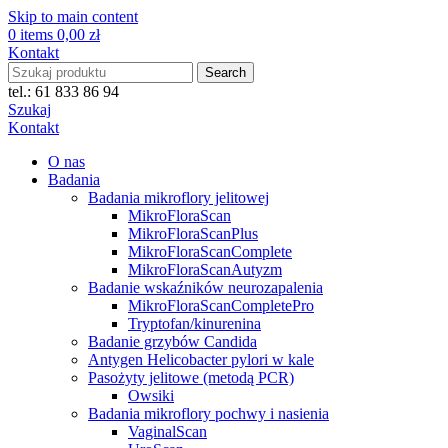
Skip to main content
0
items
0,00
zł
Kontakt
Search
tel.: 61 833 86 94
Szukaj
Kontakt
O nas
Badania
Badania mikroflory jelitowej
MikroFloraScan
MikroFloraScanPlus
MikroFloraScanComplete
MikroFloraScanAutyzm
Badanie wskaźników neurozapalenia
MikroFloraScanCompletePro
Tryptofan/kinurenina
Badanie grzybów Candida
Antygen Helicobacter pylori w kale
Pasożyty jelitowe (metodą PCR)
Owsiki
Badania mikroflory pochwy i nasienia
VaginalScan