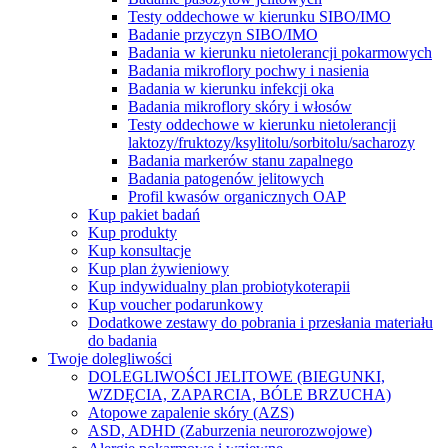
Testy oddechowe w kierunku SIBO/IMO
Badanie przyczyn SIBO/IMO
Badania w kierunku nietolerancji pokarmowych
Badania mikroflory pochwy i nasienia
Badania w kierunku infekcji oka
Badania mikroflory skóry i włosów
Testy oddechowe w kierunku nietolerancji
laktozy/fruktozy/ksylitolu/sorbitolu/sacharozy
Badania markerów stanu zapalnego
Badania patogenów jelitowych
Profil kwasów organicznych OAP
Kup pakiet badań
Kup produkty
Kup konsultacje
Kup plan żywieniowy
Kup indywidualny plan probiotykoterapii
Kup voucher podarunkowy
Dodatkowe zestawy do pobrania i przesłania materiału
do badania
Twoje dolegliwości
DOLEGLIWOŚCI JELITOWE (BIEGUNKI,
WZDĘCIA, ZAPARCIA, BÓLE BRZUCHA)
Atopowe zapalenie skóry (AZS)
ASD, ADHD (Zaburzenia neurorozwojowe)