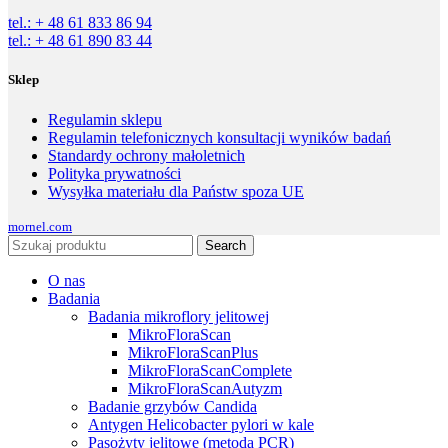
tel.: + 48 61 833 86 94
tel.: + 48 61 890 83 44
Sklep
Regulamin sklepu
Regulamin telefonicznych konsultacji wyników badań
Standardy ochrony małoletnich
Polityka prywatności
Wysyłka materiału dla Państw spoza UE
mornel.com
Search
O nas
Badania
Badania mikroflory jelitowej
MikroFloraScan
MikroFloraScanPlus
MikroFloraScanComplete
MikroFloraScanAutyzm
Badanie grzybów Candida
Antygen Helicobacter pylori w kale
Pasożyty jelitowe (metodą PCR)