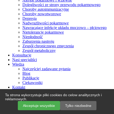
Alergie pokarmowe i wziewne
Dolegliwości ze strony przewodu pokarmowego
Choroby autoimmunizacyjne
Choroby nowotworowe
Depresja
Nadwrażliwości pokarmowe
Nawracające infekcje układu moczowo – płciowego
Nietolerancje pokarmowe
Niepłodność
Zaburzenia nastroju
Zespół chronicznego zmęczenia
Zespół metaboliczny
Konsultacje
Nasi specjaliści
Wiedza
Najczęściej zadawane pytania
Blog
Publikacje
Ciekawostki
Kontakt
Ta strona wykorzystuje pliki cookies do celow analitycznych i
Koszyk
reklamowych.
Zamknij
Facebook
Instagram
YouTube
Akceptuje wszystkie
Tylko niezbedne
Sidebar