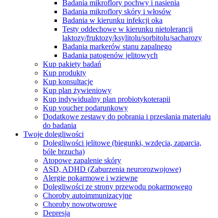
Badania mikroflory pochwy i nasienia
Badania mikroflory skóry i włosów
Badania w kierunku infekcji oka
Testy oddechowe w kierunku nietolerancji
laktozy/fruktozy/ksylitolu/sorbitolu/sacharozy
Badania markerów stanu zapalnego
Badania patogenów jelitowych
Kup pakiety badań
Kup produkty
Kup konsultacje
Kup plan żywieniowy
Kup indywidualny plan probiotykoterapii
Kup voucher podarunkowy
Dodatkowe zestawy do pobrania i przesłania materiału
do badania
Twoje dolegliwości
Dolegliwości jelitowe (biegunki, wzdęcia, zaparcia,
bóle brzucha)
Atopowe zapalenie skóry
ASD, ADHD (Zaburzenia neurorozwojowe)
Alergie pokarmowe i wziewne
Dolegliwości ze strony przewodu pokarmowego
Choroby autoimmunizacyjne
Choroby nowotworowe
Depresja