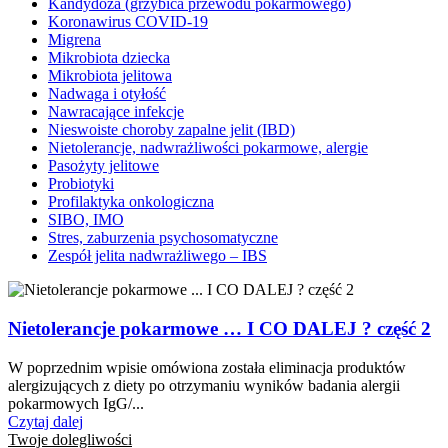
Kandydoza (grzybica przewodu pokarmowego)
Koronawirus COVID-19
Migrena
Mikrobiota dziecka
Mikrobiota jelitowa
Nadwaga i otyłość
Nawracające infekcje
Nieswoiste choroby zapalne jelit (IBD)
Nietolerancje, nadwrażliwości pokarmowe, alergie
Pasożyty jelitowe
Probiotyki
Profilaktyka onkologiczna
SIBO, IMO
Stres, zaburzenia psychosomatyczne
Zespół jelita nadwrażliwego – IBS
Nietolerancje pokarmowe … I CO DALEJ ? część 2
W poprzednim wpisie omówiona została eliminacja produktów
alergizujących z diety po otrzymaniu wyników badania alergii
pokarmowych IgG/...
Czytaj dalej
Twoje dolegliwości