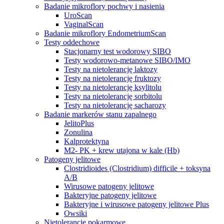
Badanie mikroflory pochwy i nasienia
UroScan
VaginalScan
Badanie mikroflory EndometriumScan
Testy oddechowe
Stacjonarny test wodorowy SIBO
Testy wodorowo-metanowe SIBO/IMO
Testy na nietolerancję laktozy
Testy na nietolerancję fruktozy
Testy na nietolerancję ksylitolu
Testy na nietolerancję sorbitolu
Testy na nietolerancję sacharozy
Badanie markerów stanu zapalnego
JelitoPlus
Zonulina
Kalprotektyna
M2- PK + krew utajona w kale (Hb)
Patogeny jelitowe
Clostridioides (Clostridium) difficile + toksyna
A/B
Wirusowe patogeny jelitowe
Bakteryjne patogeny jelitowe
Bakteryjne i wirusowe patogeny jelitowe Plus
Owsiki
Nietolerancje pokarmowe