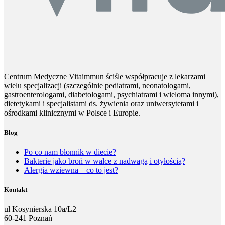
Centrum Medyczne Vitaimmun ściśle współpracuje z lekarzami
wielu specjalizacji (szczególnie pediatrami, neonatologami,
gastroenterologami, diabetologami, psychiatrami i wieloma innymi),
dietetykami i specjalistami ds. żywienia oraz uniwersytetami i
ośrodkami klinicznymi w Polsce i Europie.
Blog
Po co nam błonnik w diecie?
Bakterie jako broń w walce z nadwagą i otyłością?
Alergia wziewna – co to jest?
Kontakt
ul Kosynierska 10a/L2
60-241 Poznań