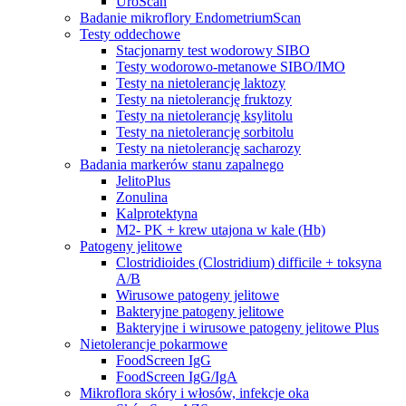
UroScan
Badanie mikroflory EndometriumScan
Testy oddechowe
Stacjonarny test wodorowy SIBO
Testy wodorowo-metanowe SIBO/IMO
Testy na nietolerancję laktozy
Testy na nietolerancję fruktozy
Testy na nietolerancję ksylitolu
Testy na nietolerancję sorbitolu
Testy na nietolerancję sacharozy
Badania markerów stanu zapalnego
JelitoPlus
Zonulina
Kalprotektyna
M2- PK + krew utajona w kale (Hb)
Patogeny jelitowe
Clostridioides (Clostridium) difficile + toksyna
A/B
Wirusowe patogeny jelitowe
Bakteryjne patogeny jelitowe
Bakteryjne i wirusowe patogeny jelitowe Plus
Nietolerancje pokarmowe
FoodScreen IgG
FoodScreen IgG/IgA
Mikroflora skóry i włosów, infekcje oka