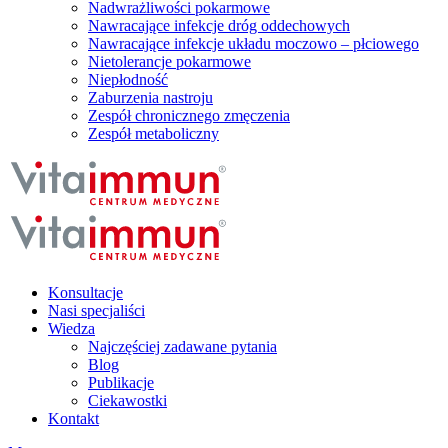
Nadwrażliwości pokarmowe
Nawracające infekcje dróg oddechowych
Nawracające infekcje układu moczowo – płciowego
Nietolerancje pokarmowe
Niepłodność
Zaburzenia nastroju
Zespół chronicznego zmęczenia
Zespół metaboliczny
Konsultacje
Nasi specjaliści
Wiedza
Najczęściej zadawane pytania
Blog
Publikacje
Ciekawostki
Kontakt