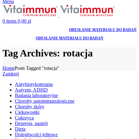
Menu
0
items
0,00
zł
ODESŁANIE MATERIAŁU DO BADAŃ
ODESŁANIE MATERIAŁU DO BADAŃ
Tag Archives: rotacja
Home
Posts Tagged "rotacja"
Zamknij
Antybiotykoterapia
Autyzm, ADHD
Badania laboratoryjne
Choroby autoimmunologiczne
Choroby skóry
Ciekawostki
Cukrzyca
Depresja, nastrój
Dieta
Dolegliwości jelitowe