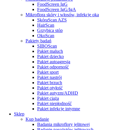
FoodScreen IgG
FoodScreen IgG/IgA
Mikroflora skóry i włosów, infekcje oka
SkóraScan AZS
HairScan
Grzybica stóp
OkoScan
Pakiety badań
SIBOScan
Pakiet maluch
Pakiet dziecko
Pakiet autoagresja
Pakiet odporność
Pakiet sport
Pakiet nastrój
Pakiet brzuch
Pakiet otyłość
Pakiet autyzm/ADHD
Pakiet ciąża
Pakiet niepłodność
Pakiet infekcje intymne
Sklep
Kup badanie
Badania mikroflory jelitowej
Badanie pasożytów jelitowych