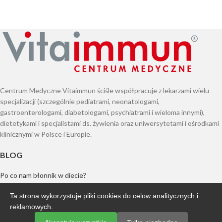
Centrum Medyczne Vitaimmun ściśle współpracuje z lekarzami wielu
specjalizacji (szczególnie pediatrami, neonatologami,
gastroenterologami, diabetologami, psychiatrami i wieloma innymi),
dietetykami i specjalistami ds. żywienia oraz uniwersytetami i ośrodkami
klinicznymi w Polsce i Europie.
BLOG
Po co nam błonnik w diecie?
Ta strona wykorzystuje pliki cookies do celow analitycznych i
Bakterie jako broń w walce z nadwagą i otyłością?
reklamowych.