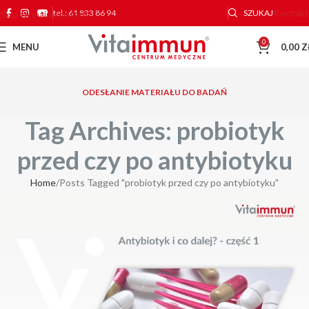
Kontakt
tel.: 61 833 86 94
SZUKAJ
Skip to main content
0
MENU
0,00
Z
ODESŁANIE MATERIAŁU DO BADAŃ
Tag Archives: probiotyk
przed czy po antybiotyku
Home
Posts Tagged "probiotyk przed czy po antybiotyku"