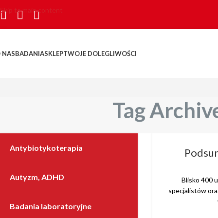
Skip to main content
 NAS
BADANIA
SKLEP
TWOJE DOLEGLIWOŚCI
Tag Archiv
Antybiotykoterapia
Podsum
Autyzm, ADHD
Blisko 400 
specjalistów or
Badania laboratoryjne