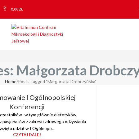
0
0,00
ZŁ
es: Małgorzata Drobcz
Home
Posts Tagged "Małgorzata Drobczyńska"
owanie I Ogólnopolskiej
Konferencji
uczestników- w tym głównie dietetyków,
az pasjonatów z zakresu zdrowego odżywiania
wzięło udział w I Ogólnopo...
CZYTAJ DALEJ