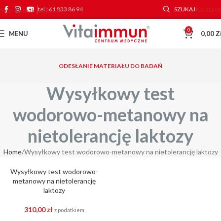
Kontakt
tel.: 61 833 86 94
SZUKAJ
Skip to main content
0
MENU
0,00
Z
ODESŁANIE MATERIAŁU DO BADAŃ
Wysyłkowy test
wodorowo-metanowy na
nietolerancję laktozy
Home
Wysyłkowy test wodorowo-metanowy na nietolerancję laktozy
Wysyłkowy test wodorowo-
metanowy na nietolerancję
laktozy
310,00
zł
z podatkiem