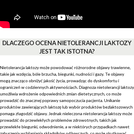
DLACZEGO OCENA NIETOLERANCJI LAKTOZY
JEST TAK ISTOTNA?
Nietolerancja laktozy może powodować różnorodne objawy trawienne,
takie jak wzdęcia, bóle brzucha, biegunki, nudności i gazy. Te objawy
mogą znacząco obniżyć jakość życia, prowadząc do dyskomfortu i
ograniczeń w codziennych aktywnościach. Diagnoza nietolerancji laktozy
umożliwia wdrożenie odpowiednich zmian dietetycznych, co może
prowadzić do znacznej poprawy samopoczucia pacjenta. Unikanie
produktów zawierających laktozę lub wybór produktów bezlaktozowych
pomaga złagodzić objawy. Jednak nieleczona nietolerancja laktozy może
prowadzić do przewlekłych problemów zdrowotnych, takich jak
przewlekłe biegunki, odwodnienie, a w niektórych przypadkach nawet
zaburzenia wchłaniania składników odżywczych, co może skutkować