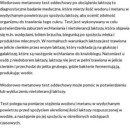
Wodorowo-metanowy test oddechowy po obciążeniu laktozą to
diagnostyczne badanie medyczne, które mierzy ilość wodoru i metanu w
wydychanym powietrzu po spożyciu laktozy, aby ocenić zdolność
organizmu do trawienia tego cukru. Test jest wykonywany w celu
potwierdzenia zaburzeń wchłaniania i nietolerancji laktozy, która objawia
się m.in. wzdęciami, bólem brzucha, biegunką po spożyciu mleka i
produktów mlecznych. W normalnych warunkach laktoza jest trawiona
w jelicie cienkim przez enzym laktazę, który rozkłada ją na glukozę i
galaktozę, które są następnie wchłaniane do krwiobiegu. Natomiast u
osób z niedoborem laktazy, laktoza nie jest w pełni trawiona w jelicie
cienkim i przechodzi do jelita grubego, gdzie bakterie fermentują ją,
produkując wodór.
Wodorowo-metanowy test oddechowy może pomóc w potwierdzeniu
lub wykluczeniu nietolerancji laktozy.
Test polega na pomiarze stężenia wodoru i metanu w wydychanym
powietrzu przed spożyciem określonej ilości laktozy rozpuszczonej w
wodzie, a następnie po jej spożyciu w określonych odstępach
czasowych.