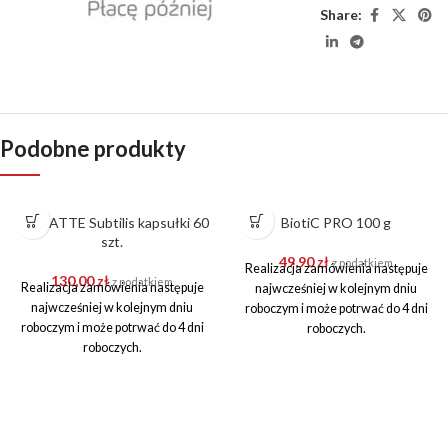
Share:
Podobne produkty
BIOLATTE Subtilis kapsułki 60
BiotiC PRO 100 g
szt.
49,90
zł
z podatkiem
Realizacja zamówienia następuje
130,00
zł
z podatkiem
Realizacja zamówienia następuje
najwcześniej w kolejnym dniu
najwcześniej w kolejnym dniu
roboczym i może potrwać do 4 dni
roboczym i może potrwać do 4 dni
roboczych.
roboczych.