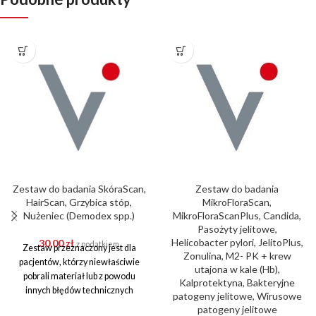
Zestaw do badania SkóraScan,
Zestaw do badania
HairScan, Grzybica stóp,
MikroFloraScan,
Nużeniec (Demodex spp.)
MikroFloraScanPlus, Candida,
Pasożyty jelitowe,
Helicobacter pylori, JelitoPlus,
30,00
zł
z podatkiem
Zestaw przeznaczony jest dla
Zonulina, M2- PK + krew
pacjentów, którzy niewłaściwie
utajona w kale (Hb),
pobrali materiał lub z powodu
Kalprotektyna, Bakteryjne
innych błędów technicznych
patogeny jelitowe, Wirusowe
przesłana próba była
patogeny jelitowe