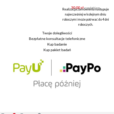
niediagnostyczna. Zakupiony
30,00
zł
z podatkiem
Realizacja zamówienia następuje
najwcześniej w kolejnym dniu
roboczym i może potrwać do 4 dni
roboczych.
Twoje dolegliwości
Bezpłatne konsultacje telefoniczne
Kup badanie
Kup pakiet badań