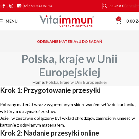
Kontakt
tel.: 61 833 86 94
SZUKAJ
Skip to main content
0
MENU
0,00
Z
ODESŁANIE MATERIAŁU DO BADAŃ
Polska, kraje w Unii
Europejskiej
Home
Polska, kraje w Unii Europejskiej
Krok 1: Przygotowanie przesyłki
Pobrany materiał wraz z wypełnionym skierowaniem włóż do kartonika,
w którym otrzymałeś zestaw.
Jeżeli w zestawie dołączony był wkład chłodzący, zamrożony umieść w
kartonie z odsyłanym materiałem.
Krok 2: Nadanie przesyłki online