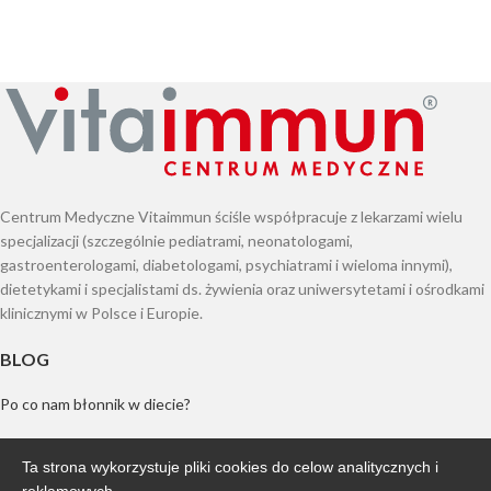
Centrum Medyczne Vitaimmun ściśle współpracuje z lekarzami wielu
specjalizacji (szczególnie pediatrami, neonatologami,
gastroenterologami, diabetologami, psychiatrami i wieloma innymi),
dietetykami i specjalistami ds. żywienia oraz uniwersytetami i ośrodkami
klinicznymi w Polsce i Europie.
BLOG
Po co nam błonnik w diecie?
Bakterie jako broń w walce z nadwagą i otyłością?
Ta strona wykorzystuje pliki cookies do celow analitycznych i