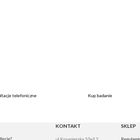
tacje telefoniczne
Kup badanie
KONTAKT
SKLEP
diecie?
ul Kosynierska 10a/L2
Regulamin