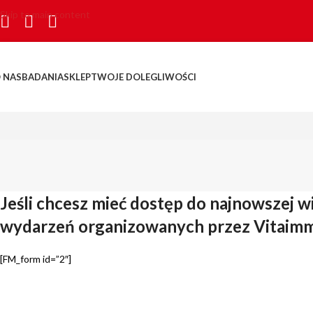
Skip to main content
 NAS
BADANIA
SKLEP
TWOJE DOLEGLIWOŚCI
Jeśli chcesz mieć dostęp do najnowszej w
wydarzeń organizowanych przez Vitai
[FM_form id=”2″]