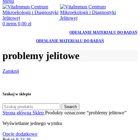
Menu
0
items
0,00
zł
ODESŁANIE MATERIAŁU DO BADAŃ
ODESŁANIE MATERIAŁU DO BADAŃ
problemy jelitowe
Zamknij
Szukaj w sklepie
Search
Strona główna
Sklep
Produkty oznaczone “problemy jelitowe”
Wyświetlanie jednego wyniku
Opcje dodatkowe
Pokaż
9
24
36