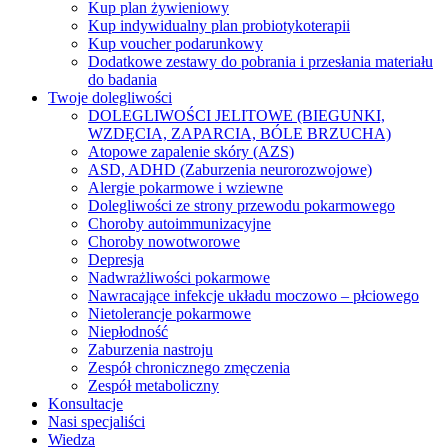
Kup plan żywieniowy
Kup indywidualny plan probiotykoterapii
Kup voucher podarunkowy
Dodatkowe zestawy do pobrania i przesłania materiału
do badania
Twoje dolegliwości
DOLEGLIWOŚCI JELITOWE (BIEGUNKI,
WZDĘCIA, ZAPARCIA, BÓLE BRZUCHA)
Atopowe zapalenie skóry (AZS)
ASD, ADHD (Zaburzenia neurorozwojowe)
Alergie pokarmowe i wziewne
Dolegliwości ze strony przewodu pokarmowego
Choroby autoimmunizacyjne
Choroby nowotworowe
Depresja
Nadwrażliwości pokarmowe
Nawracające infekcje układu moczowo – płciowego
Nietolerancje pokarmowe
Niepłodność
Zaburzenia nastroju
Zespół chronicznego zmęczenia
Zespół metaboliczny
Konsultacje
Nasi specjaliści
Wiedza