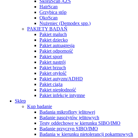
SkóraScan AZS
HairScan
Grzybica stóp
OkoScan
Nużeniec (Demodex spp.)
PAKIETY BADAŃ
Pakiet maluch
Pakiet dziecko
Pakiet autoagresja
Pakiet odporność
Pakiet sport
Pakiet nastrój
Pakiet brzuch
Pakiet otyłość
Pakiet autyzm/ADHD
Pakiet ciąża
Pakiet niepłodność
Pakiet infekcje intymne
Sklep
Kup badanie
Badania mikroflory jelitowej
Badanie pasożytów jelitowych
Testy oddechowe w kierunku SIBO/IMO
Badanie przyczyn SIBO/IMO
Badania w kierunku nietolerancji pokarmowych