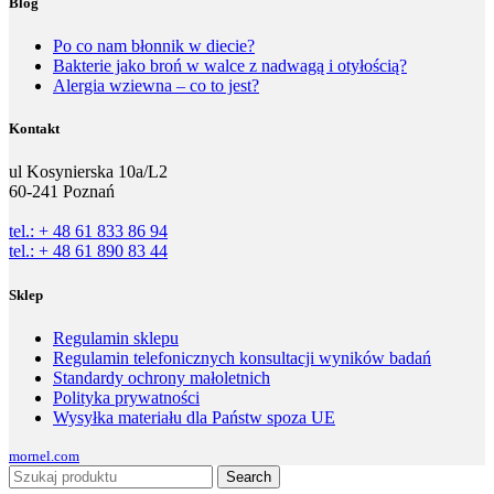
Blog
Po co nam błonnik w diecie?
Bakterie jako broń w walce z nadwagą i otyłością?
Alergia wziewna – co to jest?
Kontakt
ul Kosynierska 10a/L2
60-241 Poznań
tel.: + 48 61 833 86 94
tel.: + 48 61 890 83 44
Sklep
Regulamin sklepu
Regulamin telefonicznych konsultacji wyników badań
Standardy ochrony małoletnich
Polityka prywatności
Wysyłka materiału dla Państw spoza UE
mornel.com
Search