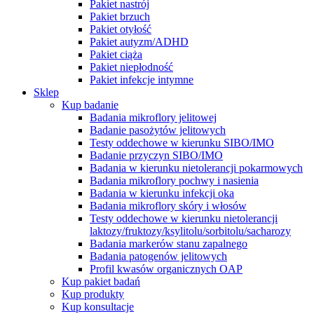
Pakiet nastrój
Pakiet brzuch
Pakiet otyłość
Pakiet autyzm/ADHD
Pakiet ciąża
Pakiet niepłodność
Pakiet infekcje intymne
Sklep
Kup badanie
Badania mikroflory jelitowej
Badanie pasożytów jelitowych
Testy oddechowe w kierunku SIBO/IMO
Badanie przyczyn SIBO/IMO
Badania w kierunku nietolerancji pokarmowych
Badania mikroflory pochwy i nasienia
Badania w kierunku infekcji oka
Badania mikroflory skóry i włosów
Testy oddechowe w kierunku nietolerancji
laktozy/fruktozy/ksylitolu/sorbitolu/sacharozy
Badania markerów stanu zapalnego
Badania patogenów jelitowych
Profil kwasów organicznych OAP
Kup pakiet badań
Kup produkty
Kup konsultacje