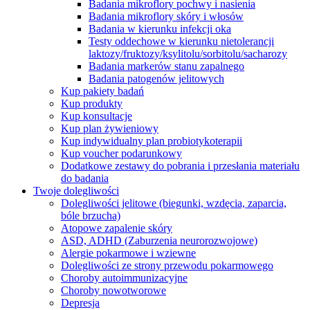
Badania mikroflory pochwy i nasienia
Badania mikroflory skóry i włosów
Badania w kierunku infekcji oka
Testy oddechowe w kierunku nietolerancji
laktozy/fruktozy/ksylitolu/sorbitolu/sacharozy
Badania markerów stanu zapalnego
Badania patogenów jelitowych
Kup pakiety badań
Kup produkty
Kup konsultacje
Kup plan żywieniowy
Kup indywidualny plan probiotykoterapii
Kup voucher podarunkowy
Dodatkowe zestawy do pobrania i przesłania materiału
do badania
Twoje dolegliwości
Dolegliwości jelitowe (biegunki, wzdęcia, zaparcia,
bóle brzucha)
Atopowe zapalenie skóry
ASD, ADHD (Zaburzenia neurorozwojowe)
Alergie pokarmowe i wziewne
Dolegliwości ze strony przewodu pokarmowego
Choroby autoimmunizacyjne
Choroby nowotworowe
Depresja