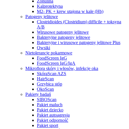
Zonulina
Kalprotektyna
M2- PK + krew utajona w kale (Hb)
Patogeny jelitowe
Clostridioides (Clostridium) difficile + toksyna
A/B
Wirusowe patogeny jelitowe
Bakteryjne patogeny jelitowe
Bakteryjne i wirusowe patogeny jelitowe Plus
Owsiki
Nietolerancje pokarmowe
FoodScreen IgG
FoodScreen IgG/IgA
Mikroflora skóry i włosów, infekcje oka
SkóraScan AZS
HairScan
Grzybica stóp
OkoScan
Pakiety badań
SIBOScan
Pakiet maluch
Pakiet dziecko
Pakiet autoagresja
Pakiet odporność
Pakiet sport