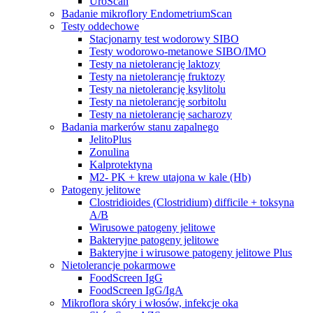
UroScan
Badanie mikroflory EndometriumScan
Testy oddechowe
Stacjonarny test wodorowy SIBO
Testy wodorowo-metanowe SIBO/IMO
Testy na nietolerancję laktozy
Testy na nietolerancję fruktozy
Testy na nietolerancję ksylitolu
Testy na nietolerancję sorbitolu
Testy na nietolerancję sacharozy
Badania markerów stanu zapalnego
JelitoPlus
Zonulina
Kalprotektyna
M2- PK + krew utajona w kale (Hb)
Patogeny jelitowe
Clostridioides (Clostridium) difficile + toksyna
A/B
Wirusowe patogeny jelitowe
Bakteryjne patogeny jelitowe
Bakteryjne i wirusowe patogeny jelitowe Plus
Nietolerancje pokarmowe
FoodScreen IgG
FoodScreen IgG/IgA
Mikroflora skóry i włosów, infekcje oka