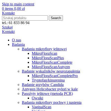
Skip to main content
0
items
0,00
zł
Kontakt
Search
tel.: 61 833 86 94
Szukaj
Kontakt
O nas
Badania
Badania mikroflory jelitowej
MikroFloraScan
MikroFloraScanPlus
MikroFloraScanComplete
MikroFloraScanAutyzm
Badanie wskaźników neurozapalenia
MikroFloraScanCompletePro
Tryptofan/kinurenina
Badanie grzybów Candida
Antygen Helicobacter pylori w kale
Pasożyty jelitowe (metodą PCR)
Owsiki
Badania mikroflory pochwy i nasienia
VaginalScan