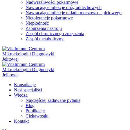
Nadwrażliwości pokarmowe
Nawracające infekcje dróg oddechowych
Nawracające infekcje układu moczowo – płciowego
Nietolerancje pokarmowe
Niepłodność
Zaburzenia nastroju
Zespół chronicznego zmęczenia
Zespół metaboliczny
Konsultacje
Nasi specjaliści
Wiedza
Najczęściej zadawane pytania
Blog
Publikacje
Ciekawostki
Kontakt