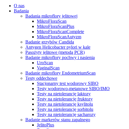
O nas
Badania
Badania mikroflory jelitowej
MikroFloraScan
MikroFloraScanPlus
MikroFloraScanComplete
MikroFloraScanAutyzm
Badanie grzybów Candida
Antygen Helicobacter pylori w kale
Pasożyty jelitowe (metodą PCR)
Badanie mikroflory pochwy i nasienia
UroScan
VaginalScan
Badanie mikroflory EndometriumScan
Testy oddechowe
Stacjonarny test wodorowy SIBO
Testy wodorowo-metanowe SIBO/IMO
Testy na nietolerancję laktozy
Testy na nietolerancję fruktozy
Testy na nietolerancję ksylitolu
Testy na nietolerancję sorbitolu
Testy na nietolerancję sacharozy
Badanie markerów stanu zapalnego
JelitoPlus